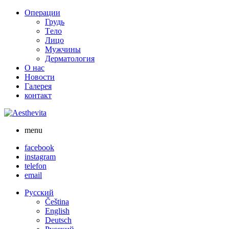
Skip
Операции
to
Грудь
content
Tело
Лицо
Мужчины
Дерматология
О нас
Новости
Галерея
контакт
menu
facebook
instagram
telefon
email
Русский
Čeština
English
Deutsch