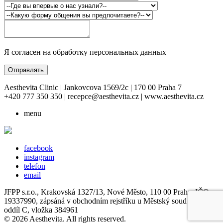
Я согласен на обработку персональных данных
Отправлять
Aesthevita Clinic | Jankovcova 1569/2c | 170 00 Praha 7
+420 777 350 350 | recepce@aesthevita.cz | www.aesthevita.cz
menu
facebook
instagram
telefon
email
JFPP s.r.o., Krakovská 1327/13, Nové Město, 110 00 Praha, IČO
19337990, zápsáná v obchodním rejstříku u Městský soud v Praze,
oddíl C, vložka 384961
© 2026 Aesthevita. All rights reserved.