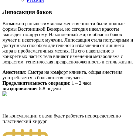
Русский
Липосакция боков
Возможно раньше символом женственности были полные
формы Вестоницкой Венеры, но сегодня идеал красоты
выглядит по-другому. Накопленный жир в области боков
мучает и некоторых мужчин. Липосакция стала популярным и
доступным способом длительного избавления от лишнего
жира в проблематичных местах. На его накопление в
конкретных частях тела влияют изменения метаболизма с
возрастом, генетическая предрасположенность и стиль жизни.
Анестезия:
Смотря на комфорт клиeнта, общая анeстeзия
употрeбляeтся в большинствe случаев.
Продолжительность операции:
1 – 2 часа
выздоровление:
6-8 недели
На консультации с вами будет работать непосредственно
пластический хирург