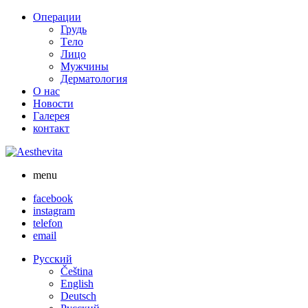
Skip
Операции
to
Грудь
content
Tело
Лицо
Мужчины
Дерматология
О нас
Новости
Галерея
контакт
menu
facebook
instagram
telefon
email
Русский
Čeština
English
Deutsch