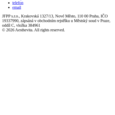
telefon
email
JFPP s.r.o., Krakovská 1327/13, Nové Město, 110 00 Praha, IČO
19337990, zápsáná v obchodním rejstříku u Městský soud v Praze,
oddíl C, vložka 384961
© 2026 Aesthevita. All rights reserved.