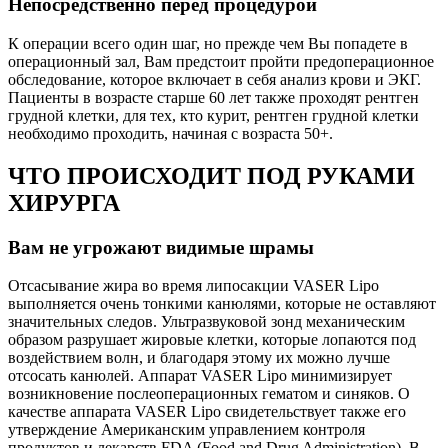
Непосредственно перед процедурой
К операции всего один шаг, но прежде чем Вы попадете в
операционный зал, Вам предстоит пройти предоперационное
обследование, которое включает в себя анализ крови и ЭКГ.
Пациенты в возрасте старше 60 лет также проходят рентген
грудной клетки, для тех, кто курит, рентген грудной клетки
необходимо проходить, начиная с возраста 50+.
ЧТО ПРОИСХОДИТ ПОД РУКАМИ
ХИРУРГА
Вам не угрожают видимые шрамы
Отсасывание жира во время липосакции VASER Lipo
выполняется очень тонкими канюлями, которые не оставляют
значительных следов. Ультразвуковой зонд механическим
образом разрушает жировые клетки, которые лопаются под
воздействием волн, и благодаря этому их можно лучше
отсосать канюлей. Аппарат VASER Lipo минимизирует
возникновение послеоперационных гематом и синяков. О
качестве аппарата VASER Lipo свидетельствует также его
утверждение Американским управлением контроля
продуктов и лекарств FDA (Food and Drug Administration). В